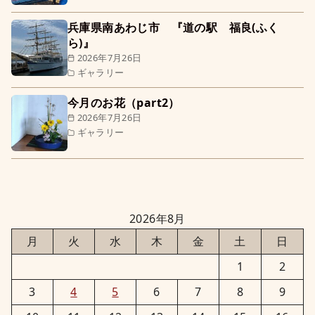
兵庫県南あわじ市 『道の駅 福良(ふく
ら)』
2026年7月26日
ギャラリー
今月のお花（part2）
2026年7月26日
ギャラリー
2026年8月
月
火
水
木
金
土
日
1
2
3
4
5
6
7
8
9