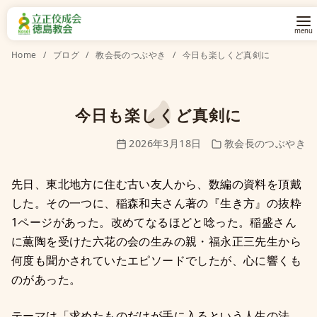
コ
Home
ブログ
教会長のつぶやき
今日も楽しくど真剣に
ン
テ
ン
今日も楽しくど真剣に
ツ
2026年3月18日
教会長のつぶやき
へ
移
先日、東北地方に住む古い友人から、数編の資料を頂戴
動
した。その一つに、稲森和夫さん著の『生き方』の抜粋
1ページがあった。改めてなるほどと唸った。稲盛さん
に薫陶を受けた六花の会の生みの親・福永正三先生から
何度も聞かされていたエピソードでしたが、心に響くも
のがあった。
テーマは「求めたものだけが手に入るという人生の法