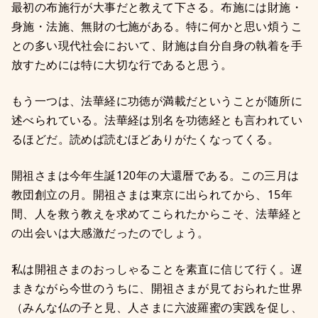
最初の布施行が大事だと教えて下さる。布施には財施・
身施・法施、無財の七施がある。特に何かと思い煩うこ
との多い現代社会において、財施は自分自身の執着を手
放すためには特に大切な行であると思う。
もう一つは、法華経に功徳が満載だということが随所に
述べられている。法華経は別名を功徳経とも言われてい
るほどだ。読めば読むほどありがたくなってくる。
開祖さまは今年生誕120年の大還暦である。この三月は
教団創立の月。開祖さまは東京に出られてから、15年
間、人を救う教えを求めてこられたからこそ、法華経と
の出会いは大感激だったのでしょう。
私は開祖さまのおっしゃることを素直に信じて行く。遅
まきながら今世のうちに、開祖さまが見ておられた世界
（みんな仏の子と見、人さまに六波羅蜜の実践を促し、