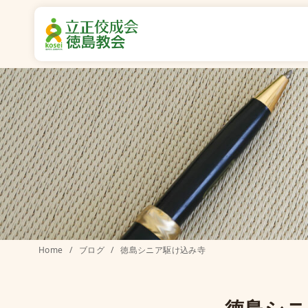
コ
ン
テ
ン
ツ
へ
移
動
Home
ブログ
徳島シニア駆け込み寺