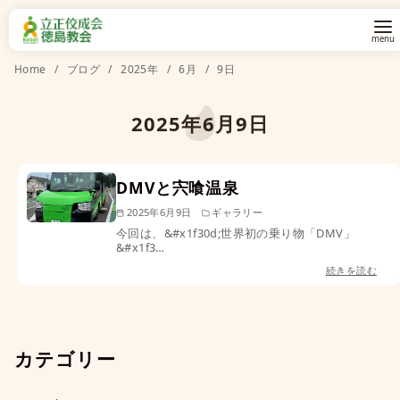
コ
Home
ブログ
2025年
6月
9日
ン
テ
2025年6月9日
ン
ツ
DMVと宍喰温泉
へ
移
2025年6月9日
ギャラリー
今回は、&#x1f30d;世界初の乗り物「DMV」
動
&#x1f3…
続きを読む
カテゴリー