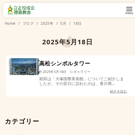
コ
Home
ブログ
2025年
5月
18日
ン
テ
2025年5月18日
ン
ツ
高松シンボルタワー
へ
移
2025年5月18日
ギャラリー
前回は「大塚国際美術館」についてご紹介しま
動
したが、その翌日に訪れたのは、香川県…
続きを読む
カテゴリー