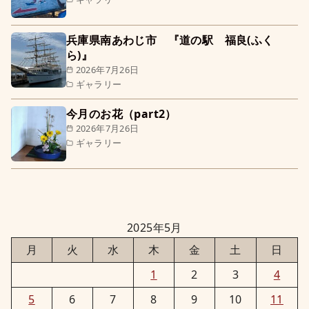
兵庫県南あわじ市 『道の駅 福良(ふく
ら)』
2026年7月26日
ギャラリー
今月のお花（part2）
2026年7月26日
ギャラリー
2025年5月
月
火
水
木
金
土
日
1
2
3
4
5
6
7
8
9
10
11