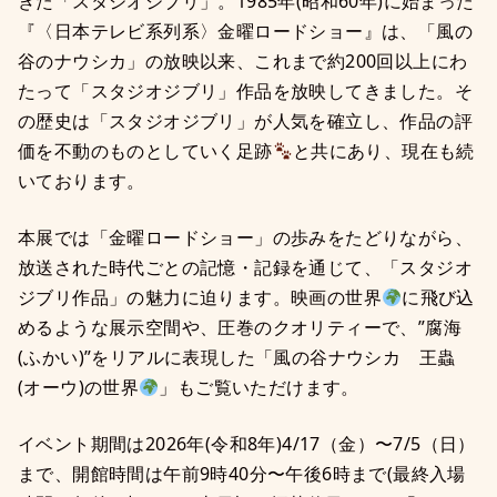
きた「スタジオジブリ」。1985年(昭和60年)に始まった
『〈日本テレビ系列系〉金曜ロードショー』は、「風の
谷のナウシカ」の放映以来、これまで約200回以上にわ
たって「スタジオジブリ」作品を放映してきました。そ
の歴史は「スタジオジブリ」が人気を確立し、作品の評
価を不動のものとしていく足跡
と共にあり、現在も続
いております。
本展では「金曜ロードショー」の歩みをたどりながら、
放送された時代ごとの記憶・記録を通じて、「スタジオ
ジブリ作品」の魅力に迫ります。映画の世界
に飛び込
めるような展示空間や、圧巻のクオリティーで、”腐海
(ふかい)”をリアルに表現した「風の谷ナウシカ 王蟲
(オーウ)の世界
」もご覧いただけます。
イベント期間は2026年(令和8年)4/17（金）〜7/5（日）
まで、開館時間は午前9時40分〜午後6時まで(最終入場