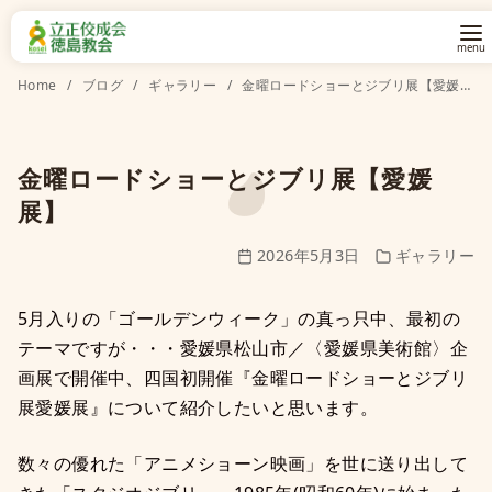
コ
Home
ブログ
ギャラリー
金曜ロードショーとジブリ展【愛媛展】
ン
テ
ン
金曜ロードショーとジブリ展【愛媛
ツ
展】
へ
2026年5月3日
ギャラリー
移
動
5月入りの「ゴールデンウィーク」の真っ只中、最初の
テーマですが・・・愛媛県松山市／〈愛媛県美術館〉企
画展で開催中、四国初開催『金曜ロードショーとジブリ
展愛媛展』について紹介したいと思います。
数々の優れた「アニメショーン映画」を世に送り出して