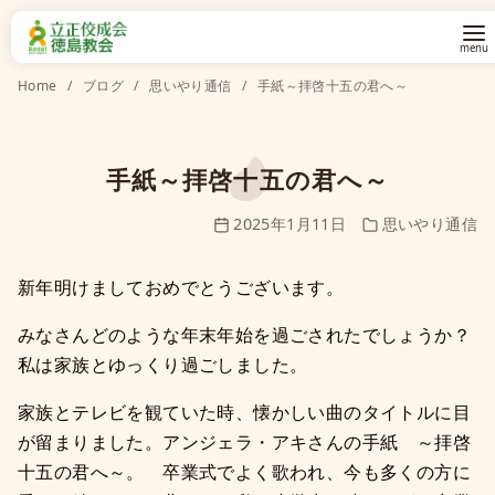
コ
Home
ブログ
思いやり通信
手紙～拝啓十五の君へ～
ン
テ
ン
手紙～拝啓十五の君へ～
ツ
2025年1月11日
思いやり通信
へ
移
新年明けましておめでとうございます。
動
みなさんどのような年末年始を過ごされたでしょうか？
私は家族とゆっくり過ごしました。
家族とテレビを観ていた時、懐かしい曲のタイトルに目
が留まりました。アンジェラ・アキさんの手紙 ～拝啓
十五の君へ～。 卒業式でよく歌われ、今も多くの方に