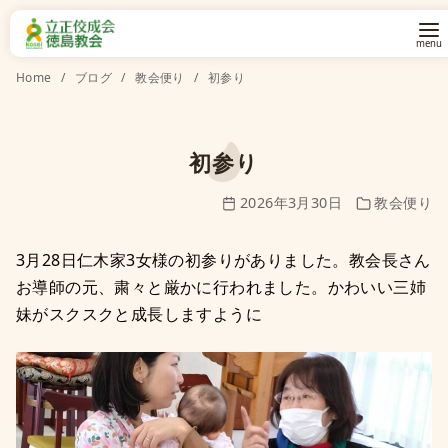
コ
Home
ブログ
教会便り
初参り
ン
テ
ン
初参り
ツ
2026年3月30日
教会便り
へ
移
3月28日仁木家3女様の初参りがありました。教会長さん
動
お導師の元、粛々と厳かに行われました。かわいい三姉
妹がスクスクと成長しますように