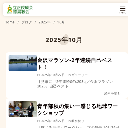
コ
Home
ブログ
2025年
10月
ン
テ
2025年10月
ン
ツ
金沢マラソン-2年連続自己ベス
へ
ト！
移
動
2025年10月27日
ギャラリー
【見事に『2年連続&#x203c;︎／金沢マラソン
2025』自己ベスト…
続きを読む
青年部秋の集いー感じる地球ワー
クショップ
2025年10月27日
教会便り
「感じる地球」ワークショップの報告 10月26日