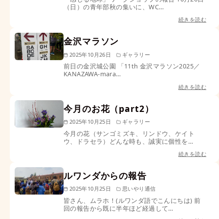
（日）の青年部秋の集いに、WC…
続きを読む
金沢マラソン
2025年10月26日
ギャラリー
前日の金沢城公園 「11th 金沢マラソン2025／
KANAZAWA-mara…
続きを読む
今月のお花（part2）
2025年10月25日
ギャラリー
今月の花（サンゴミズキ、リンドウ、ケイト
ウ、ドラセラ）どんな時も、誠実に個性を…
続きを読む
ルワンダからの報告
2025年10月25日
思いやり通信
皆さん、ムラホ！(ルワンダ語でこんにちは) 前
回の報告から既に半年ほど経過して…