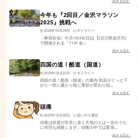
続きを読む
今年も『2回目／金沢マラソン
2025』挑戦へ
2025年10月24日
ギャラリー
〈事前告知〉今月10/26(日)は【(石川県金沢市)
で開催される「11th 金…
続きを読む
四国の道！酷道（国道）
2025年10月23日
ギャラリー
四国の道！酷道（国道）の案内 気温がぐっと下
がり一気に夏から秋に季節が変わり始…
続きを読む
頭痛
2025年10月20日
思いやり通信
頭痛は頻度が非常に多く大抵の人は一生のうち
に何回も経験します。頭痛の中では緊張…
続きを読む