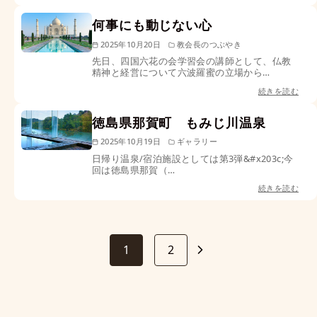
何事にも動じない心
2025年10月20日
教会長のつぶやき
先日、四国六花の会学習会の講師として、仏教
精神と経営について六波羅蜜の立場から…
続きを読む
徳島県那賀町 もみじ川温泉
2025年10月19日
ギャラリー
日帰り温泉/宿泊施設としては第3弾&#x203c;︎今
回は徳島県那賀（…
続きを読む
1
2