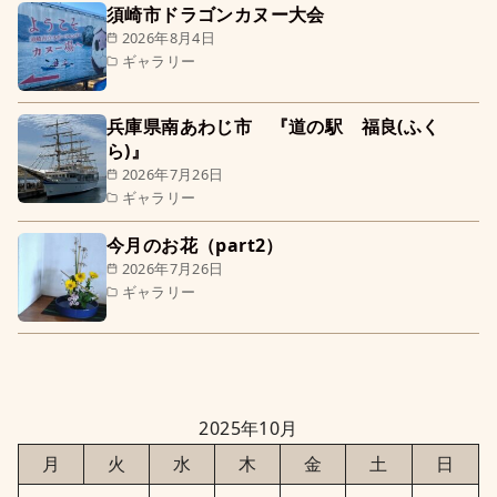
須崎市ドラゴンカヌー大会
2026年8月4日
ギャラリー
兵庫県南あわじ市 『道の駅 福良(ふく
ら)』
2026年7月26日
ギャラリー
今月のお花（part2）
2026年7月26日
ギャラリー
2025年10月
月
火
水
木
金
土
日