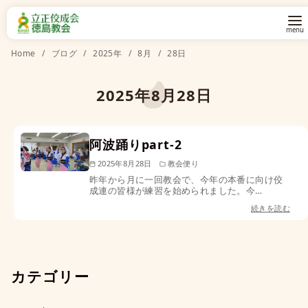
コ
Home
ブログ
2025年
8月
28日
ン
テ
2025年8月28日
ン
ツ
阿波踊りpart-2
へ
移
2025年8月28日
教会便り
昨年から月に一回教会で、今年の本番に向け佼
動
成連の皆様が練習を始められました。今…
続きを読む
カテゴリー